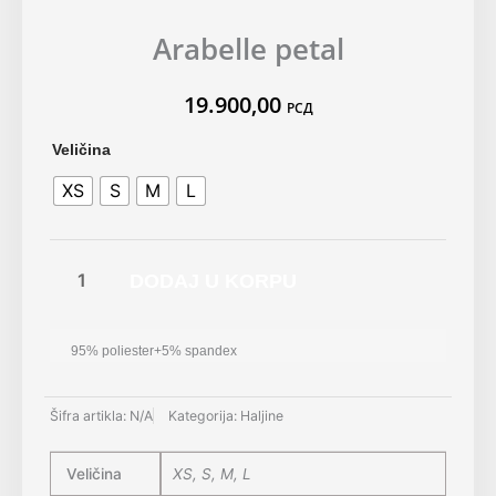
Arabelle petal
19.900,00
РСД
Arabelle
Veličina
petal
XS
S
M
L
količina
DODAJ U KORPU
95% poliester+5% spandex
Šifra artikla:
N/A
Kategorija:
Haljine
Veličina
XS, S, M, L