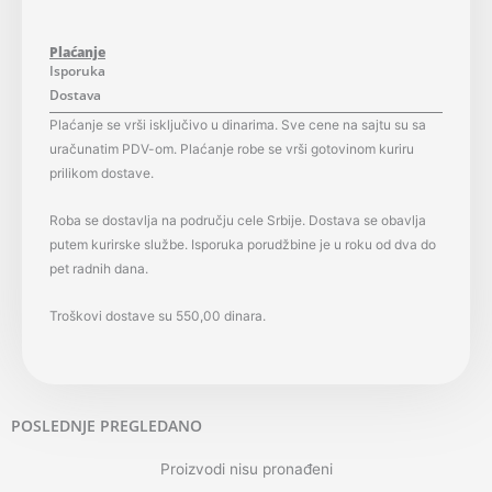
Plaćanje
Isporuka
Dostava
Plaćanje se vrši isključivo u dinarima. Sve cene na sajtu su sa
uračunatim PDV-om. Plaćanje robe se vrši gotovinom kuriru
prilikom dostave.
Roba se dostavlja na području cele Srbije. Dostava se obavlja
putem kurirske službe. Isporuka porudžbine je u roku od dva do
pet radnih dana.
Troškovi dostave su 550,00 dinara.
POSLEDNJE PREGLEDANO
Proizvodi nisu pronađeni