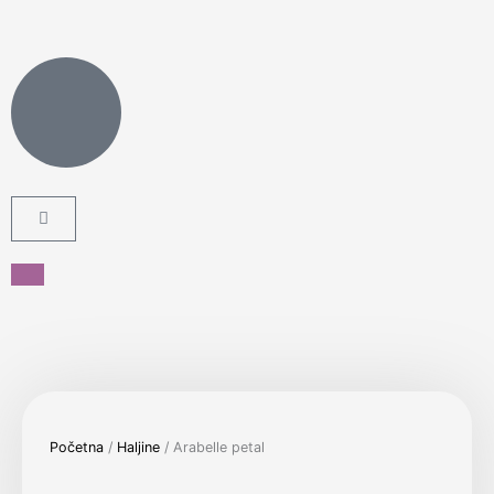
Pređi
na
sadržaj
Cart
Početna
/
Haljine
/ Arabelle petal