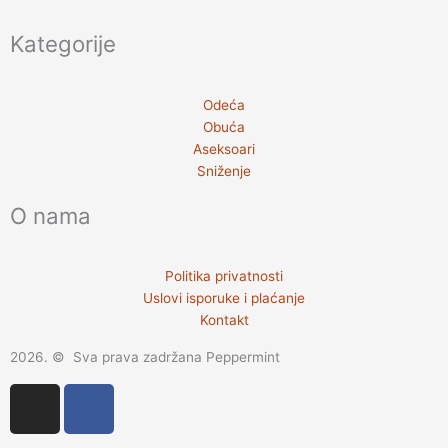
Kategorije
Odeća
Obuća
Aseksoari
Sniženje
O nama
Politika privatnosti
Uslovi isporuke i plaćanje
Kontakt
2026. © Sva prava zadržana Peppermint
I
F
n
a
s
c