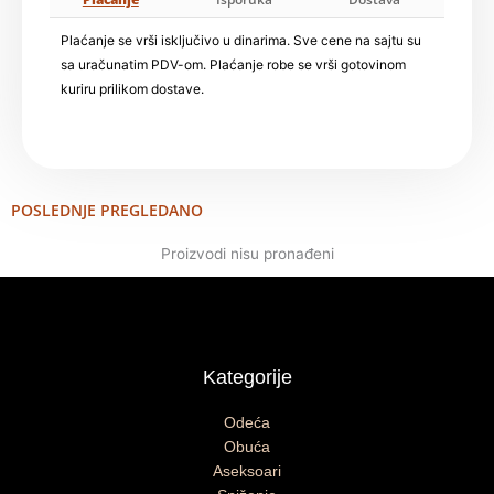
Plaćanje se vrši isključivo u dinarima. Sve cene na sajtu su
sa uračunatim PDV-om. Plaćanje robe se vrši gotovinom
kuriru prilikom dostave.
POSLEDNJE PREGLEDANO
Proizvodi nisu pronađeni
Kategorije
Odeća
Obuća
Aseksoari