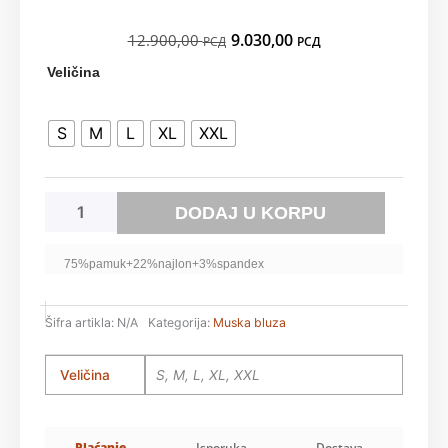
ORIGINALNA
TRENUTNA
9.030,00
12.900,00
РСД
РСД
CENA
CENA
Barereto
Veličina
JE
JE:
BILA:
9.030,00 РСД.
količina
12.900,00 РСД.
S
M
L
XL
XXL
DODAJ U KORPU
75%pamuk+22%najlon+3%spandex
Šifra artikla:
N/A
Kategorija:
Muska bluza
Veličina
S, M, L, XL, XXL
Plaćanje
Isporuka
Dostava