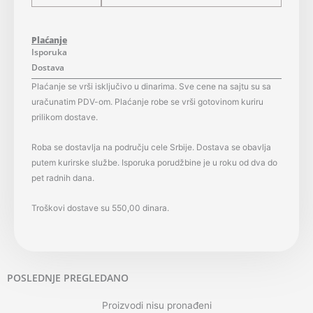
Plaćanje
Isporuka
Dostava
Plaćanje se vrši isključivo u dinarima. Sve cene na sajtu su sa
uračunatim PDV-om. Plaćanje robe se vrši gotovinom kuriru
prilikom dostave.
Roba se dostavlja na području cele Srbije. Dostava se obavlja
putem kurirske službe. Isporuka porudžbine je u roku od dva do
pet radnih dana.
Troškovi dostave su 550,00 dinara.
POSLEDNJE PREGLEDANO
Proizvodi nisu pronađeni