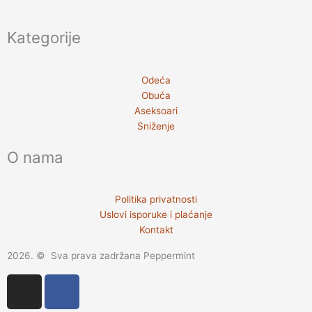
Kategorije
Odeća
Obuća
Aseksoari
Sniženje
O nama
Politika privatnosti
Uslovi isporuke i plaćanje
Kontakt
2026. © Sva prava zadržana Peppermint
I
F
n
a