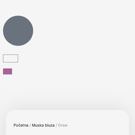
Pređi
na
sadržaj
Cart
Početna
/
Muska bluza
/ Drew