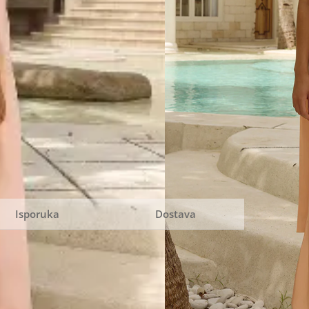
DODAJ U KORPU
Isporuka
Dostava
arima. Sve cene na sajtu su sa uračunatim PDV-om.
uriru prilikom dostave.