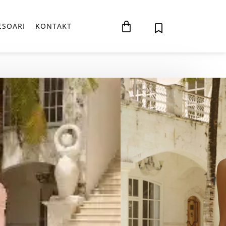
Cart
ESOARI
KONTAKT
TRENUTNA
Д
CENA
JE:
16.720,00 РСД.
.