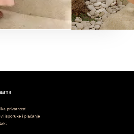
nama
tika privatnosti
vi isporuke i plaćanje
takt