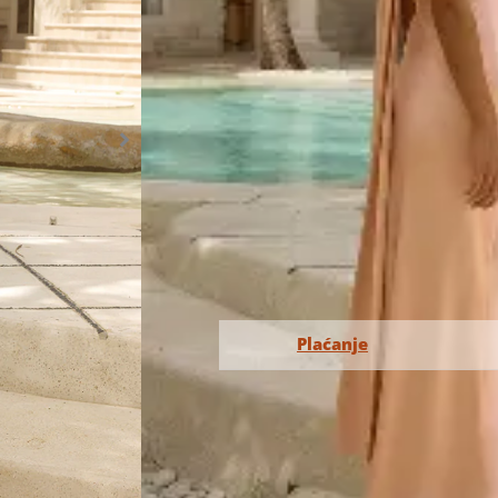
95% poliester+5% spandex
Šifra artikla:
N/A
Kategorija:
Haljine
Veličina
XS, S, M, L
Plaćanje
Plaćanje se vrši isključivo u din
Plaćanje robe se vrši gotovinom k