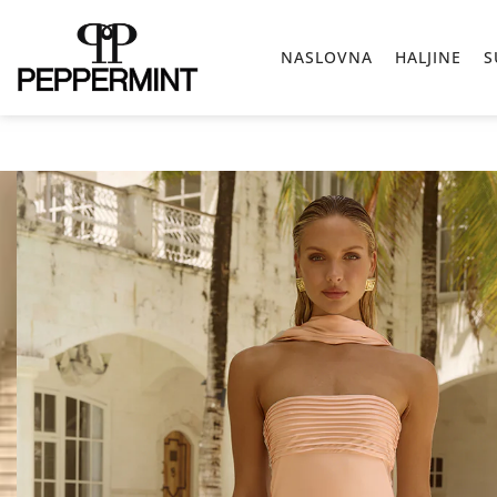
Pređi
na
NASLOVNA
HALJINE
S
sadržaj