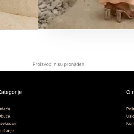
Proizvodi nisu pronađeni
Kategorije
O 
Odeća
Poli
Obuća
Uslo
seksoari
Kon
niženje