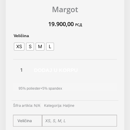
Margot
19.900,00
РСД
Margot
Veličina
količina
XS
S
M
L
DODAJ U KORPU
95% poliester+5% spandex
Šifra artikla:
N/A
Kategorija:
Haljine
Veličina
XS, S, M, L