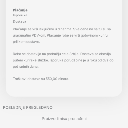
Plaćanje
Isporuka
Dostava
Plaćanje se vrši isključivo u dinarima. Sve cene na sajtu su sa
uračunatim PDV-om. Plaćanje robe se vrši gotovinom kuriru
prilikom dostave.
Roba se dostavlja na području cele Srbije. Dostava se obavlja
putem kurirske službe. Isporuka porudžbine je u roku od dva do
pet radnih dana.
Troškovi dostave su 550,00 dinara.
POSLEDNJE PREGLEDANO
Proizvodi nisu pronađeni