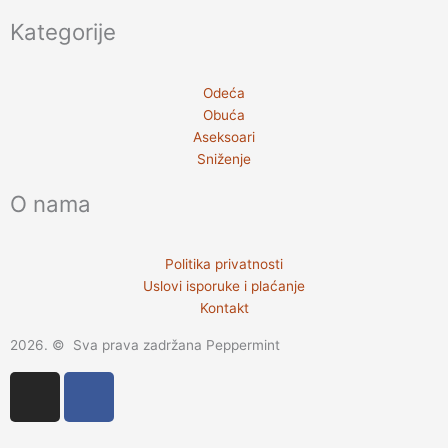
Kategorije
Odeća
Obuća
Aseksoari
Sniženje
O nama
Politika privatnosti
Uslovi isporuke i plaćanje
Kontakt
2026. © Sva prava zadržana Peppermint
I
F
n
a
s
c